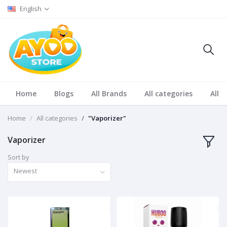
English
Home
Blogs
All Brands
All categories
All S
Home
All categories
"Vaporizer"
Vaporizer
Sort by
Newest