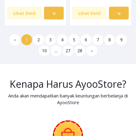
Lihat Detil
Lihat Detil
‹
1
2
3
4
5
6
7
8
9
10
...
27
28
›
Kenapa Harus AyooStore?
Anda akan mendapatkan banyak keuntungan berbelanja di
AyooStore