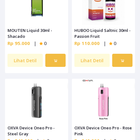
MOUTEN Liquid 30ml -
HUBOO Liquid Saltnic 30ml -
Shacado
Passion Fruit
Rp 95.000
|
0
Rp 110.000
|
0
Lihat Detil
Lihat Detil
OXVA Device Oneo Pro -
OXVA Device Oneo Pro - Rose
Steel Gray
Pink