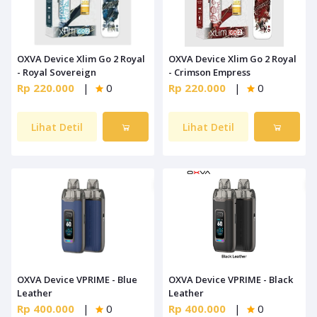
OXVA Device Xlim Go 2 Royal
OXVA Device Xlim Go 2 Royal
- Royal Sovereign
- Crimson Empress
Rp 220.000
|
0
Rp 220.000
|
0
Lihat Detil
Lihat Detil
OXVA Device VPRIME - Blue
OXVA Device VPRIME - Black
Leather
Leather
Rp 400.000
|
0
Rp 400.000
|
0