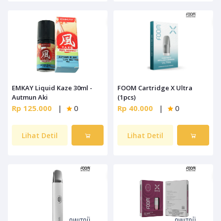
EMKAY Liquid Kaze 30ml -
FOOM Cartridge X Ultra
Autmun Aki
(1pcs)
Rp 125.000
|
0
Rp 40.000
|
0
Lihat Detil
Lihat Detil