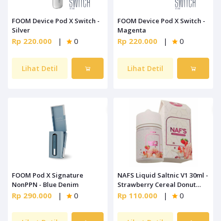
FOOM Device Pod X Switch -
FOOM Device Pod X Switch -
Silver
Magenta
Rp 220.000
|
0
Rp 220.000
|
0
Lihat Detil
Lihat Detil
FOOM Pod X Signature
NAFS Liquid Saltnic V1 30ml -
NonPPN - Blue Denim
Strawberry Cereal Donut
Milk
Rp 290.000
|
0
Rp 110.000
|
0