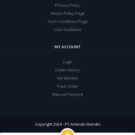
Privacy Policy
Return Policy Page
Term Conditions Page
User Guideline
MY ACCOUNT
Login
Order History
My Wishlist
Track Order
Manual Payment
Copyright 2024 - PT Armindo Mandiri