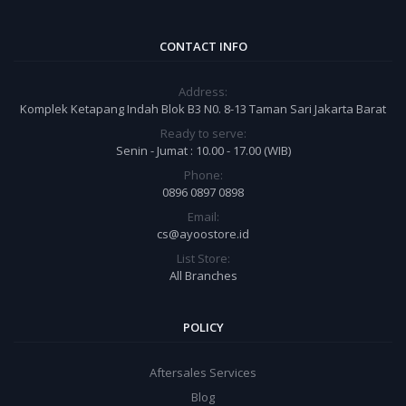
CONTACT INFO
Address:
Komplek Ketapang Indah Blok B3 N0. 8-13 Taman Sari Jakarta Barat
Ready to serve:
Senin - Jumat : 10.00 - 17.00 (WIB)
Phone:
0896 0897 0898
Email:
cs@ayoostore.id
List Store:
All Branches
POLICY
Aftersales Services
Blog