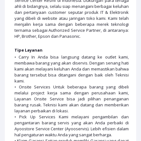
Service Center Resmi di Indonesia. Dukungan para tenaga
ahli di bidangnya, selalu siap menangani berbagai keluhan
dan pertanyaan customer seputar produk IT & Elektronik
yang dibeli di website atau jaringan toko kami. Kami telah
menjalin kerja sama dengan beberapa merek teknologi
ternama sebagai Authorized Service Partner, di antaranya:
HP, Brother, Epson dan Panasonic.
Tipe Layanan
• Carry In Anda bisa langsung datang ke outlet kami,
membawa barang yang akan diservis. Dengan senang hati
kami akan melayani keluhan Anda dan memastikan bahwa
barang tersebut bisa ditangani dengan baik oleh Teknisi
kami.
• Onsite Services Untuk beberapa barang yang dibeli
melalui project kerja sama dengan perusahaan kami,
Layanan Onsite Service bisa jadi pilihan penanganan
barang rusak. Teknisi kami akan datang dan memberikan
layanan perbaikan di lokasi.
• Pick Up Services Kami melayani pengambilan dan
pengantaran barang servis yang akan Anda perbaiki di
Ayoostore Service Center (Ayooservis). Lebih efisien dalam
hal pengaturan waktu Anda yang sangat berharga.
• Klaim Garansi Setiap produk memiliki Garansi yang dapat