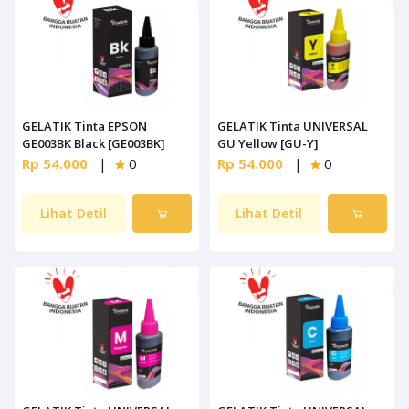
GELATIK Tinta EPSON
GELATIK Tinta UNIVERSAL
GE003BK Black [GE003BK]
GU Yellow [GU-Y]
Rp 54.000
|
0
Rp 54.000
|
0
Lihat Detil
Lihat Detil