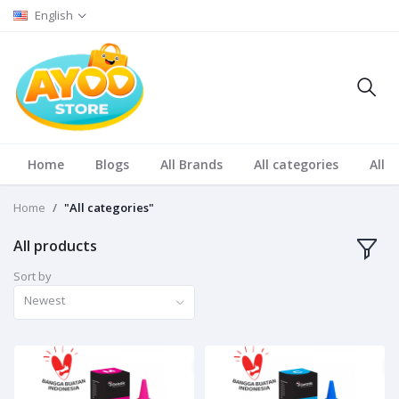
English
Home
Blogs
All Brands
All categories
All S
Home
"All categories"
All products
Sort by
Newest