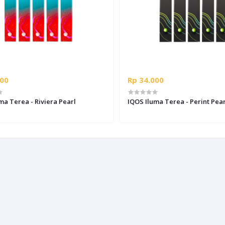
000
Rp 34.000
ma Terea - Riviera Pearl
IQOS Iluma Terea - Perint Pear