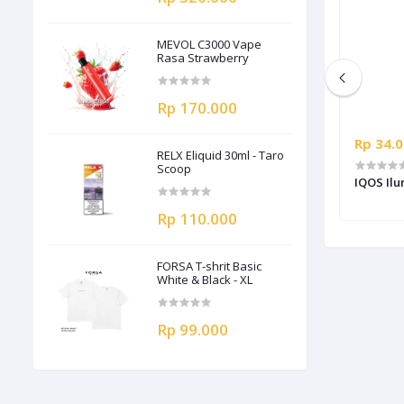
MEVOL C3000 Vape
Rasa Strawberry
Rp 170.000
Rp 199.000
Rp 34.
RELX Eliquid 30ml - Taro
Scoop
IQOS Device BONDS - OCEAN BLUE
IQOS Ilu
Rp 110.000
FORSA T-shrit Basic
White & Black - XL
Rp 99.000