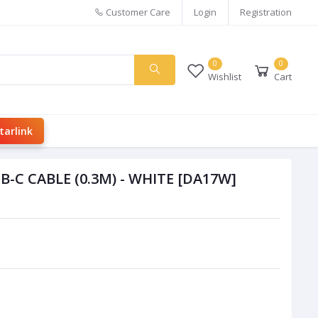
Customer Care
Login
Registration
0
0
Wishlist
Cart
tarlink
-C CABLE (0.3M) - WHITE [DA17W]