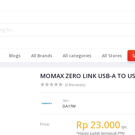
Blogs
All Brands
All categories
All Stores
S
MOMAX ZERO LINK USB-A TO USB
(0 Reviews)
SKU:
DA17W
Rp 23.000
Price:
/pc
*Harga sudah termasuk PPN