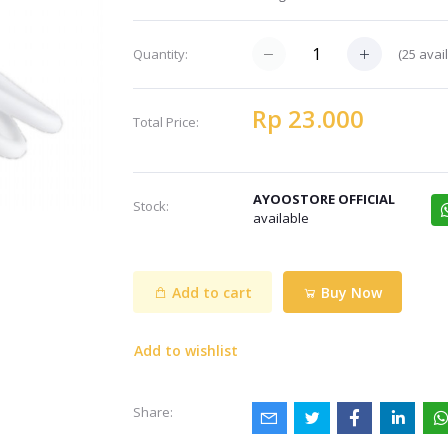
(25 avai
Quantity:
Rp 23.000
Total Price:
AYOOSTORE OFFICIAL
Stock:
available
Add to cart
Buy Now
Add to wishlist
Share: