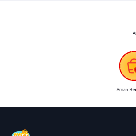
A
Aman Ber