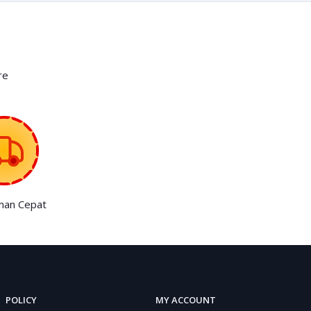
re
man Cepat
POLICY
MY ACCOUNT