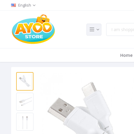
English
Home