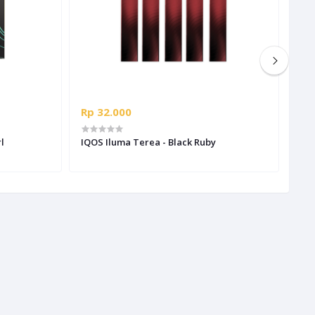
Rp 32.000
Rp 
l
IQOS Iluma Terea - Black Ruby
IQO